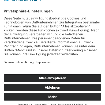
Nie wieder eine Neuerscheinung
verpassen:
Newsletter abonnieren
© 2026 by Mia Kingsley | Designed by
Webdesign Hamannt